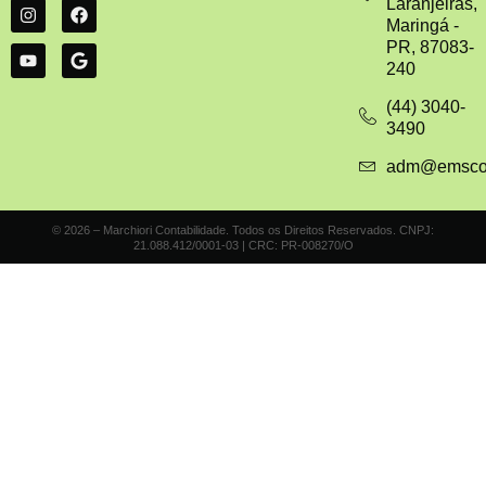
Laranjeiras,
Maringá -
PR, 87083-
240
(44) 3040-
3490
adm@emscont
© 2026 – Marchiori Contabilidade. Todos os Direitos Reservados. CNPJ:
21.088.412/0001-03 | CRC: PR-008270/O