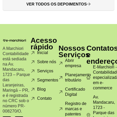
VER TODOS OS DEPOIMENTOS
Acesso
rápido
Nossos
Contato
A Marchiori
Inicial
Serviços
e
Contabilidade
está sediada
endereç
Abrir
Sobre nós
na Av.
empresa
E-Marchiori -
Mandacaru,
Serviços
Contabilida
1723 – Parque
Planejamento
especializad
das
Segmentos
tributário
em e-
Laranjeiras,
commerce
Blog
Certificado
Maringá – PR,
Digital
e é registrada
Av.
Contato
no CRC sob o
Mandacaru,
Registro de
número PR-
1723 -
marcas e
008270/O.
Parque das
patentes